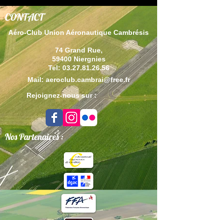
CONTACT
Aéro-Club Union Aéronautique Cambrésis
74 Grand Rue,
59400 Niergnies
Tel:
03.27.81.26.56
Mail:
aeroclub.cambrai@free.fr
Rejoignez-nous sur :
Nos Partenaires :