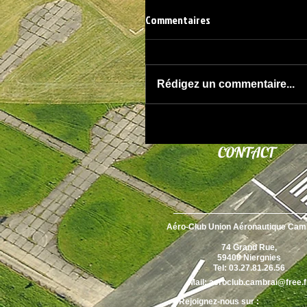
Commentaires
Rédigez un commentaire...
CONTACT
Aéro-Club Union Aéronautique Cam
74 Grand Rue,
59400 Niergnies
Tel: 03.27.81.26.56
Mail:
aeroclub.cambrai@free.f
Rejoignez-nous sur :