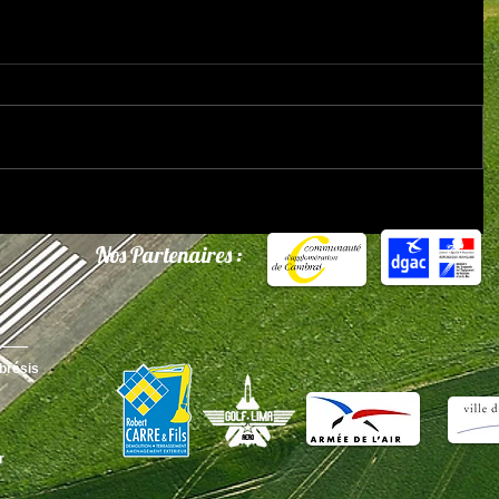
Nos Partenaires :
brésis
r