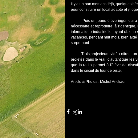
Il y a un bon moment déjà, quelques bén
pour construire un local adapté et y loge
          Puis un jeune élève ingénieur à l'Ecole des Mines de Douai a pris la relève pour installer tout l'appareillage 
nécessaire et reproduire, à l'identique,
informatique industrielle, ayant obtenu 
vacances, pendant huit mois, bien aidé 
surprenant.
         Trois projecteurs vidéo offrent un paysage semi-circulaire de cent quarante degrés. Les utilisateurs sont ainsi 
projetés dans le vrai, d'autant que les
que la radio permet à l'élève de discut
dans le circuit du tour de piste.
Article & Photos : Michel Anckaer