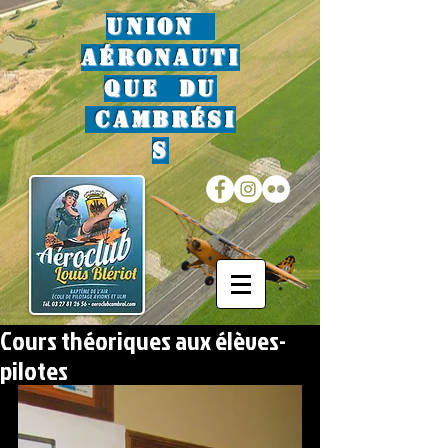
Union
Aéronauti
que du
Cambrési
s
Cours théoriques aux élèves-
pilotes