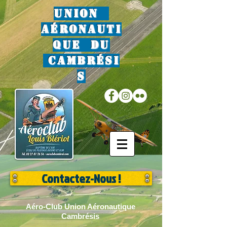
Union
Aéronauti
que du
Cambrési
s
Contactez-Nous !
Aéro-Club Union Aéronautique
Cambrésis