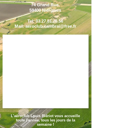
74 Grand Rue,
59400 Niergnies
Tel:
03.27.81.26.56
Mail:
aeroclub.cambrai@free.fr
L’aéroclub Louis Blériot vous accueille
toute l’année, tous les jours de la
semaine !