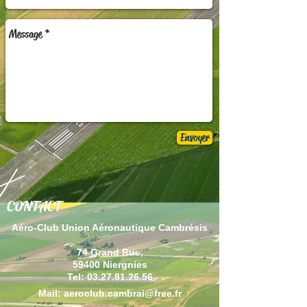
Envoyer
CONTACT
Aéro-Club Union Aéronautique Cambrésis
74 Grand Rue,
59400 Niergnies
Tel:
03.27.81.26.56
Mail:
aeroclub.cambrai@free.fr