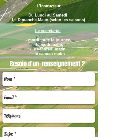
L’instructeur
Du Lundi au Samedi
Le Dimanche Matin (selon les saisons)
Le secrétariat
- mardi toute la journée,
- le jeudi matin,
- le vendredi
matin,
- le samedi matin
Besoin d'un renseignement ?