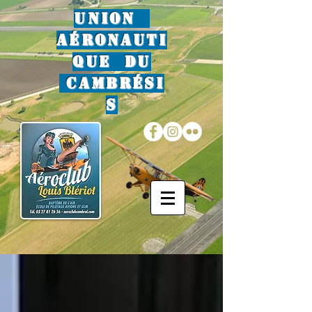
Union
Aéronauti
que du
Cambrési
s