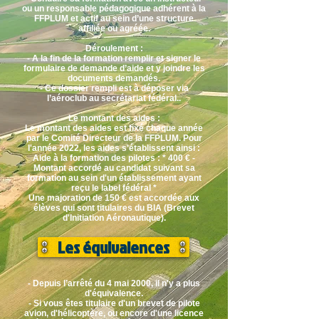
ou un responsable pédagogique adhérent à la
FFPLUM et actif au sein d’une structure
affiliée ou agréée.
Déroulement :
- A la fin de la formation remplir et signer le
formulaire de demande d’aide et y joindre les
documents demandés.
- Ce dossier rempli est à déposer via
l’aéroclub au secrétariat fédéral..
Le montant des aides :
Le montant des aides est fixé chaque année
par le Comité Directeur de la FFPLUM. Pour
l'année 2022, les aides s'établissent ainsi :
Aide à la formation des pilotes : * 400 € -
Montant accordé au candidat suivant sa
formation au sein d'un établissement ayant
reçu le label fédéral *
Une majoration de 150 € est accordée aux
élèves qui sont titulaires du BIA (Brevet
d'Initiation Aéronautique).
Les équivalences
- Depuis l’arrêté du 4 mai 2000, il n'y a plus
d'équivalence.
- Si vous êtes titulaire d'un brevet de pilote
avion, d'hélicoptère, ou encore d'une licence