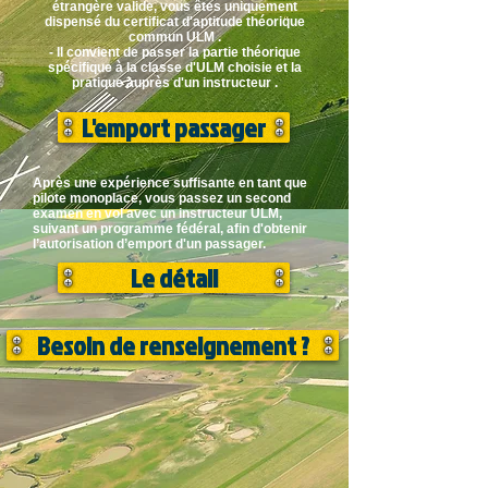
étrangère valide, vous êtes uniquement
dispensé du certificat d'aptitude théorique
commun ULM .
- Il convient de passer la partie théorique
spécifique à la classe d'ULM choisie et la
pratique auprès d'un instructeur .
L'emport passager
Après une expérience suffisante en tant que
pilote monoplace, vous passez un second
examen en vol avec un instructeur ULM,
suivant un programme fédéral, afin d'obtenir
l’autorisation d’emport d'un passager.
Le détail
Besoin de renseignement ?