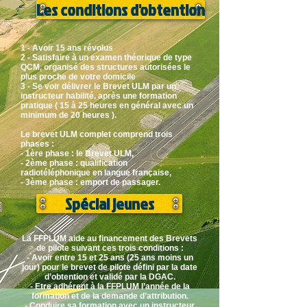
Les conditions d'obtention
1 - Avoir 15 ans révolus
2 - Satisfaire à un examen théorique de type
QCM, organisé des structures autorisées le
plus proche de votre domicile
3 - Se voir délivrer le Brevet ULM par un
instructeur habilité, après une formation
pratique ( 15 à 25 heures en général avec un
minimum de 20 heures ).
Le brevet ULM complet comprend trois
phases :
- 1ère phase : le Brevet ULM,
- 2ème phase : qualification
radiotéléphonique en langue française,
- 3ème phase : emport de passager.
Spécial jeunes
La FFPLUM aide au financement des Brevets
de pilote suivant ces trois conditions :
- Avoir entre 15 et 25 ans (25 ans moins un
jour) pour le brevet de pilote défini par la date
d’obtention et validé par la DGAC.
- Etre adhérent à la FFPLUM l’année de la
formation et de la demande d’attribution.
- Conduire sa formation avec un instructeur