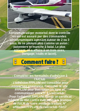
Aéronef ultraléger motorisé dont le contrôle
en vol est assuré par des commandes
aérodynamiques agissant autour de 2 ou 3
axes. Ils se pilotent plus comme un avion :
palonniers et manche à balai. Le plus
souvent, on a affaire à un trois axes,
(tangage, roulis et lacet).
Comment faire ?
- Compléter les formalités d’adhésion à
l’A/Club
- L’adhésion FFPLUM est conseillée pour
couverture assurance. Consulter le site
FFPLUM pour inscription en ligne et
communiquer votre n° à L’aéroclub.
- Pour l’adhésion FFPLUM fournir un certificat
médical de non contre indication à la pratique
de l’ULM de votre médecin traitant. N°
affiliation FFPLUM de l’aéroclub :59/17