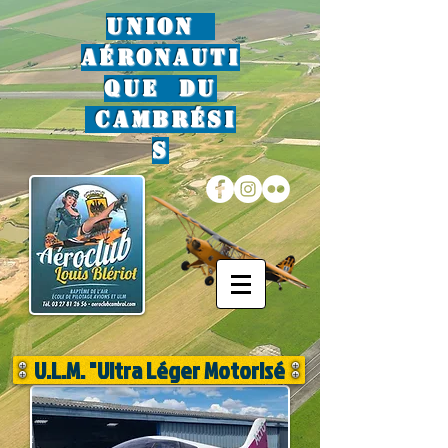
Union
Aéronauti
que du
Cambrési
s
U.L.M. "Ultra Léger Motorisé