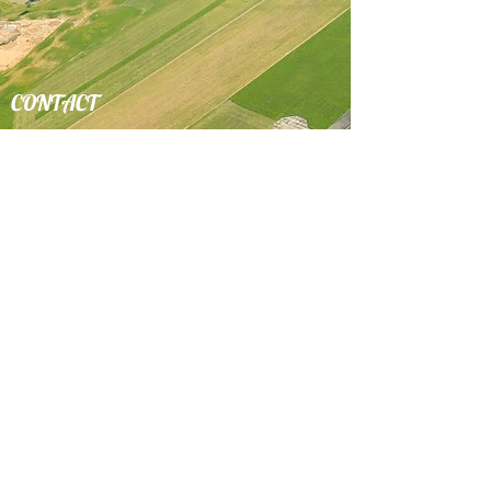
CONTACT
Aéro-Club Union Aéronautique Cambrésis
74 Grand Rue,
59400 Niergnies
Tel:
03.27.81.26.56
Mail:
aeroclub.cambrai@free.fr
Rejoignez-nous sur :
Nos Partenaires :